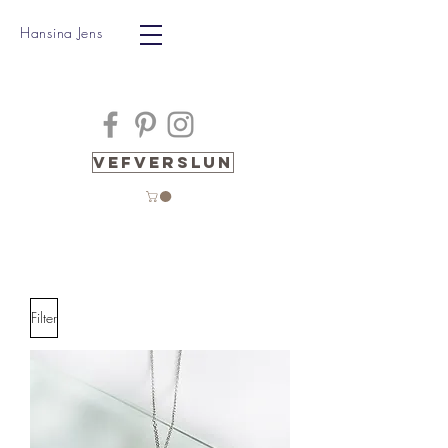
Hansina Jens
Vefverslun
Filter