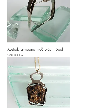
Abstrakt armband með bláum ópal
Price
230.000 kr.