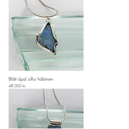
Blátt ópal silfur hálsmen
Price
48.000 kr.