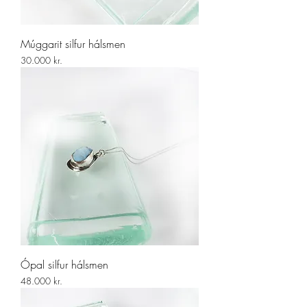
Múggarit silfur hálsmen
Price
30.000 kr.
Ópal silfur hálsmen
Price
48.000 kr.