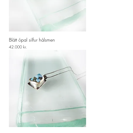
Blátt ópal silfur hálsmen
Price
42.000 kr.