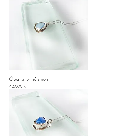
Ópal silfur hálsmen
Price
42.000 kr.