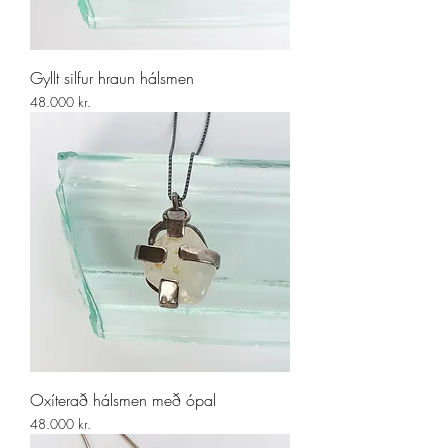
Gyllt silfur hraun hálsmen
Price
48.000 kr.
Oxíterað hálsmen með ópal
Price
48.000 kr.