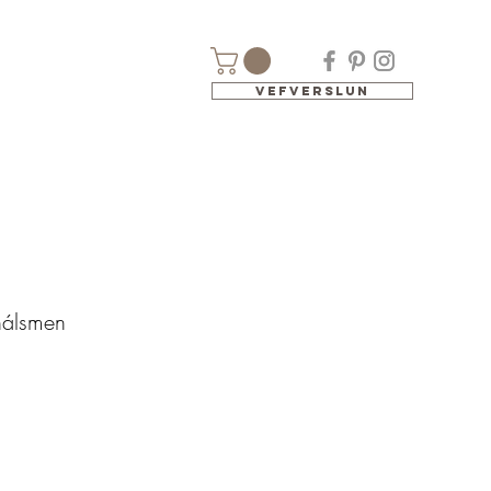
Vefverslun
 hálsmen