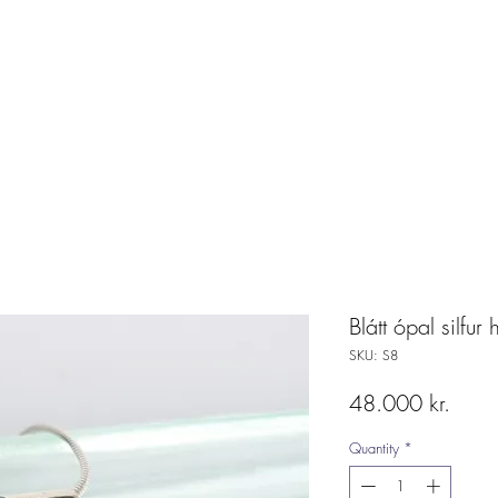
Blátt ópal silfur
SKU: S8
Price
48.000 kr.
Quantity
*