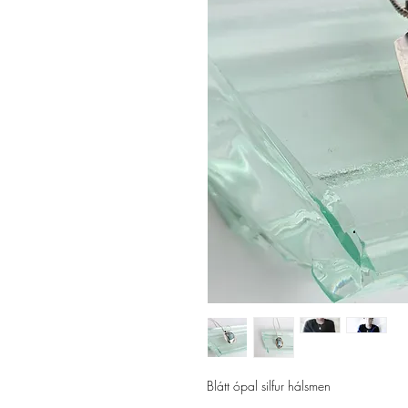
Blátt ópal silfur hálsmen