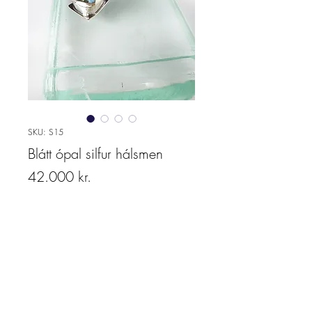
SKU: S15
Blátt ópal silfur hálsmen
Price
42.000 kr.
Quantity
*
Add to cart