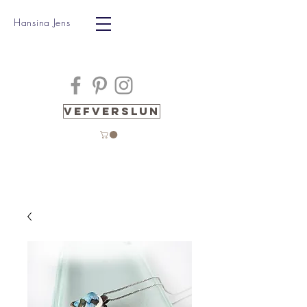
Hansina Jens
Vefverslun