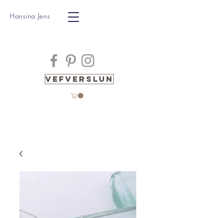
Hansina Jens
Vefverslun