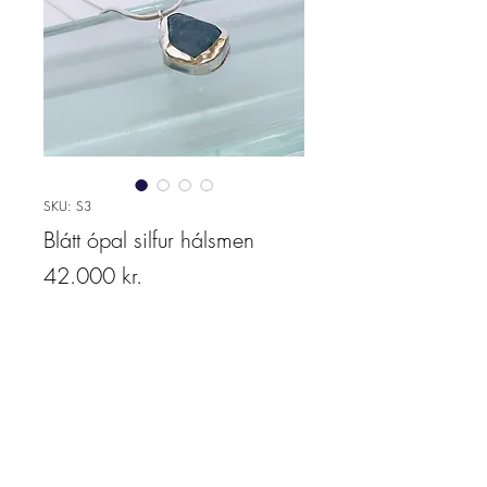
SKU: S3
Blátt ópal silfur hálsmen
Price
42.000 kr.
Quantity
*
Add to cart