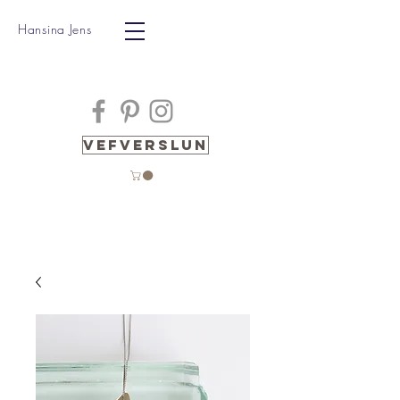
Hansina Jens
Vefverslun