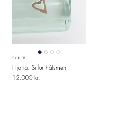
SKU: F8
Hjarta. Silfur hálsmen
Price
12.000 kr.
Quantity
*
Add to cart