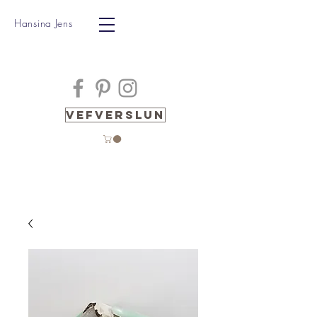
Hansina Jens
Vefverslun