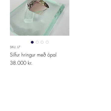
SKU: L7
Silfur hringur með ópal
Price
38.000 kr.
Quantity
*
Add to cart