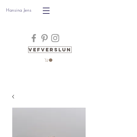
Hansina Jens
Vefverslun