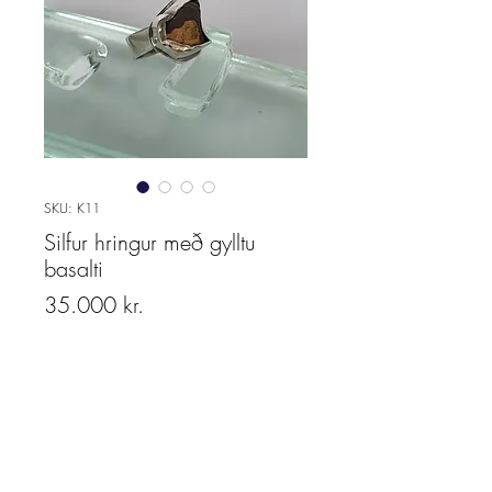
SKU: K11
Silfur hringur með gylltu
basalti
Price
35.000 kr.
Quantity
*
Add to cart