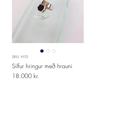
SKU: H10
Silfur hringur með hrauni
Price
18.000 kr.
Quantity
*
Add to cart