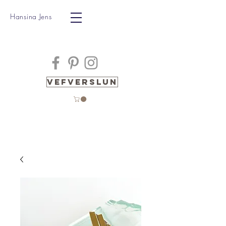
Hansina Jens
Vefverslun