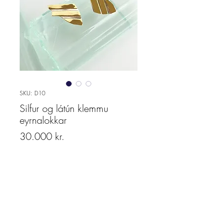
SKU: D10
Silfur og látún klemmu
eyrnalokkar
Price
30.000 kr.
Quantity
*
Add to cart